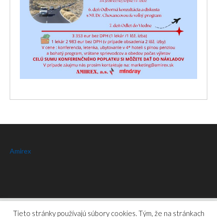
Amirex
Amirex
© 2026.
Privacy Policy
Tieto stránky používajú súbory cookies. Tým, že na stránkach