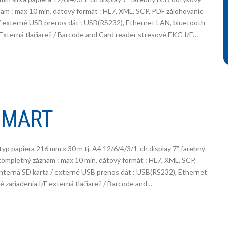
am : max 10 min. dátový formát : HL7, XML, SCP, PDF zálohovanie
 / externé USB prenos dát : USB(RS232), Ethernet LAN, bluetooth
 Externá tlačiareň / Barcode and Card reader stresové EKG I/F…
SMART
yp papiera 216 mm x 30 m tj. A4 12/6/4/3/1-ch display 7” farebný
kompletný záznam : max 10 min. dátový formát : HL7, XML, SCP,
interná SD karta / externé USB prenos dát : USB(RS232), Ethernet
 zariadenia I/F externá tlačiareň / Barcode and…