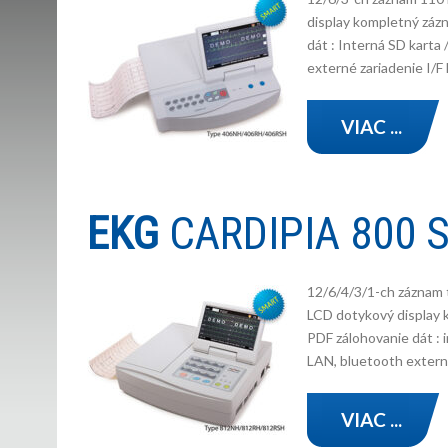
display kompletný zázn
dát : Interná SD karta
externé zariadenie I/F
VIAC ...
EKG
CARDIPIA 800 
12/6/4/3/1-ch záznam t
LCD dotykový display 
PDF zálohovanie dát : 
LAN, bluetooth externé
VIAC ...