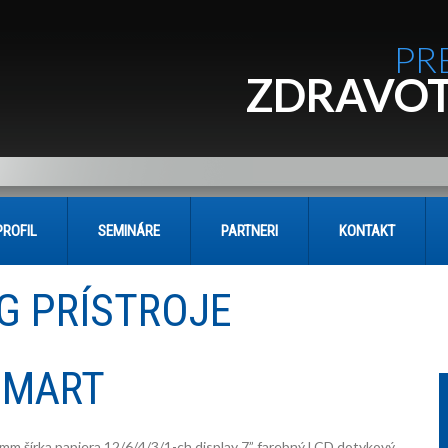
PR
ZDRAVOT
PROFIL
SEMINÁRE
PARTNERI
KONTAKT
G PRÍSTROJE
SMART
mm šírka papiera 12/6/4/3/1-ch display 7” farebný LCD dotykový