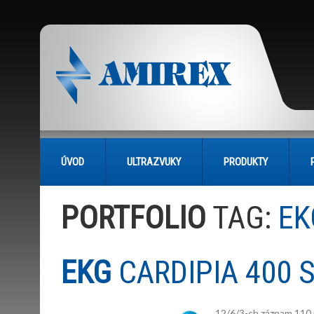
ÚVOD
ULTRAZVUKY
PRODUKTY
PORTFOLIO
TAG:
EK
EKG
CARDIPIA 400 
12/6/3-ch záznam 110 