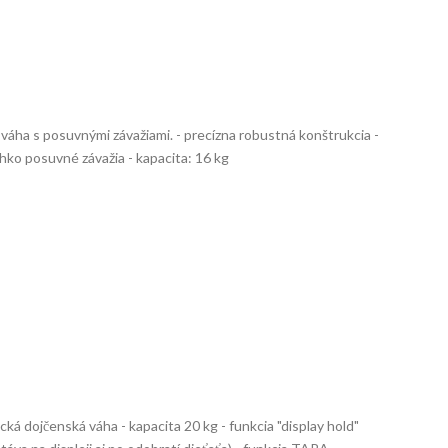
áha s posuvnými závažiami. - precízna robustná konštrukcia -
hko posuvné závažia - kapacita: 16 kg
ká dojčenská váha - kapacita 20 kg - funkcia "display hold"