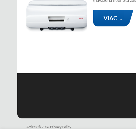
(navážená hodnota zost
VIAC ...
Amirex
© 2026.
Privacy Policy