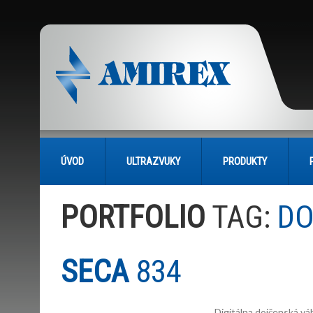
ÚVOD
ULTRAZVUKY
PRODUKTY
PORTFOLIO
TAG:
DO
SECA
834
Digitálna dojčenská váh