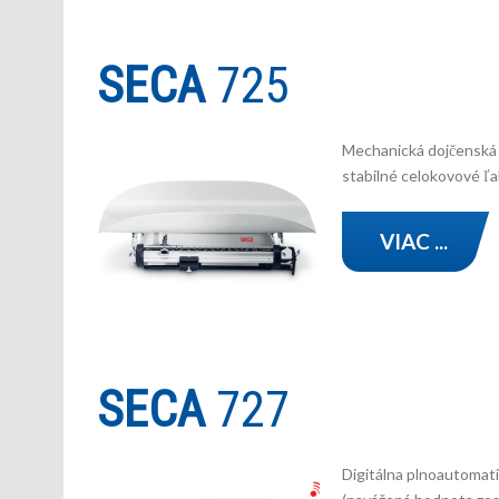
SECA
725
Mechanická dojčenská v
stabilné celokovové ľa
VIAC ...
SECA
727
Digitálna plnoautomatic