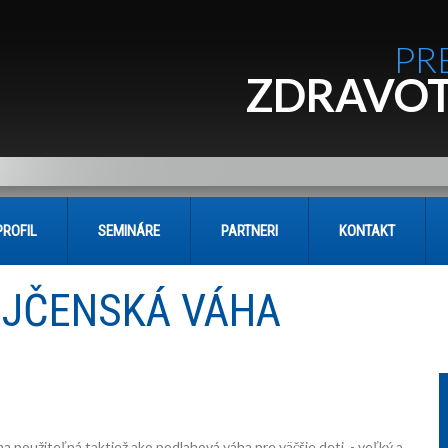
PR
ZDRAVOT
PROFIL
SEMINÁRE
PARTNERI
KONTAKT
JČENSKÁ VÁHA
a použiteľná taktiež ako podlahová váha pre väčšie deti. - veľký a