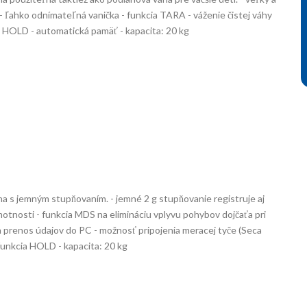
- ľahko odnímateľná vanička - funkcia TARA - váženie čistej váhy
 - HOLD - automatická pamäť - kapacita: 20 kg
ha s jemným stupňovaním. - jemné 2 g stupňovanie registruje aj
tnosti - funkcia MDS na elimináciu vplyvu pohybov dojčaťa pri
na prenos údajov do PC - možnosť pripojenia meracej tyče (Seca
funkcia HOLD - kapacita: 20 kg