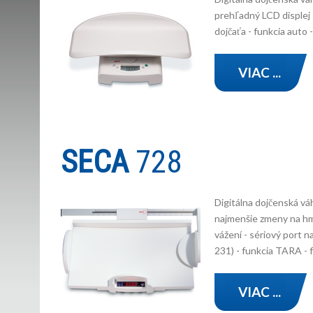
prehľadný LCD displej 
dojčaťa - funkcia auto
VIAC ...
SECA
728
Digitálna dojčenská vá
najmenšie zmeny na hmo
vážení - sériový port 
231) - funkcia TARA - 
VIAC ...