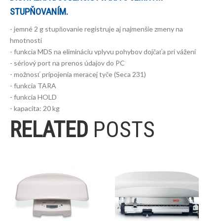
STUPŇOVANÍM.
- jemné 2 g stupňovanie registruje aj najmenšie zmeny na
hmotnosti
- funkcia MDS na elimináciu vplyvu pohybov dojčaťa pri vážení
- sériový port na prenos údajov do PC
- možnosť pripojenia meracej tyče (Seca 231)
- funkcia TARA
- funkcia HOLD
- kapacita: 20 kg
RELATED
POSTS