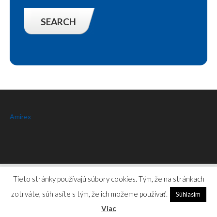
Amirex
Amirex
© 2026.
Privacy Policy
Tieto stránky používajú súbory cookies. Tým, že na stránkach
zotrváte, súhlasíte s tým, že ich možeme používať.
Súhlasím
Viac