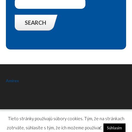
Amirex
Amirex
© 2026.
Privacy Policy
Tieto stránky používajú súbory cookies. Tým, že na stránkach
zotrváte, súhlasíte s tým, že ich možeme používať.
Súhlasím