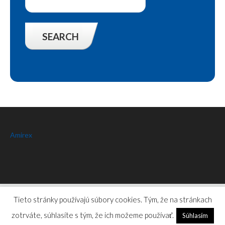
Amirex
Amirex
© 2026.
Privacy Policy
Tieto stránky používajú súbory cookies. Tým, že na stránkach
zotrváte, súhlasíte s tým, že ich možeme používať.
Súhlasím