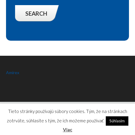
Amirex
Amirex
© 2026.
Privacy Policy
Tieto stránky používajú súbory cookies. Tým, že na stránkach
zotrváte, súhlasíte s tým, že ich možeme používať.
Súhlasím
Viac