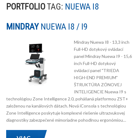
PORTFOLIO
TAG:
NUEWA I8
MINDRAY
NUEWA I8 / I9
Mindray Nuewa I8 - 13,3 inch
Full-HD dotykový ovládací
panel Mindray Nuewa I9 - 15,6
inch Full-HD dotykový
ovládací panel "TRIEDA
HIGH-END PREMIUM"
ŠTRUKTÚRA ZÓNOVEJ
INTELIGENCIE Nuewa I9 s
technológiou Zone Intelligence 2.0, poháňaná platformou ZST+
založenou na kanálových dátach. Nová iConsola s technológiou
Zone Intelligence poskytuje komplexné riešenie ultrazvukovej
diagnostiky zabezpečené mimoriadne pohodlnou ergonómiou…