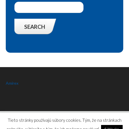
Amirex
Amirex
© 2026.
Privacy Policy
Tieto stránky používajú súbory cookies. Tým, že na stránkach