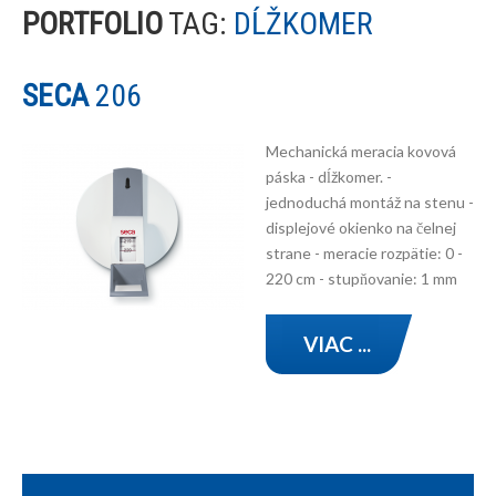
PORTFOLIO
TAG:
DĹŽKOMER
SECA
206
Mechanická meracia kovová
páska - dĺžkomer. -
jednoduchá montáž na stenu -
displejové okienko na čelnej
strane - meracie rozpätie: 0 -
220 cm - stupňovanie: 1 mm
VIAC ...