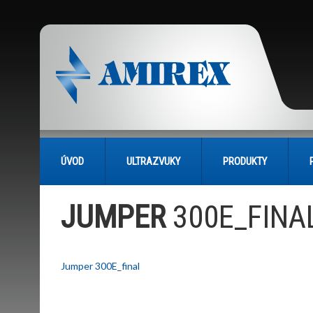
ÚVOD
ULTRAZVUKY
PRODUKTY
JUMPER
300E_FINA
Jumper 300E_final