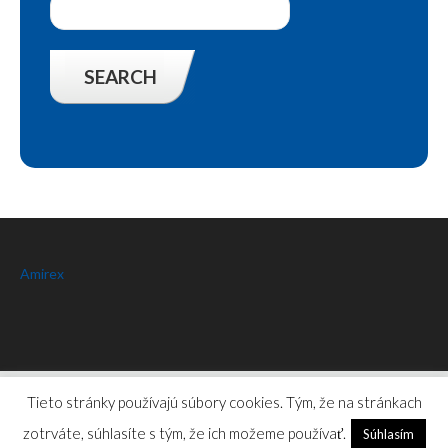
Amirex
Amirex
© 2026.
Privacy Policy
Tieto stránky používajú súbory cookies. Tým, že na stránkach
zotrváte, súhlasíte s tým, že ich možeme používať.
Súhlasím