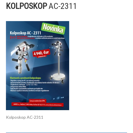
KOLPOSKOP
AC-2311
Kolposkop AC-2311